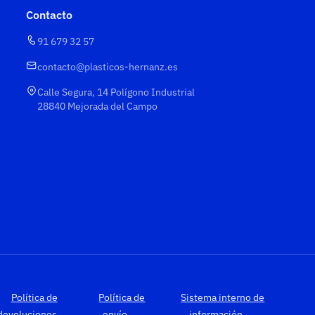
Contacto
91 679 32 57
contacto@plasticos-hernanz.es
Calle Segura, 14 Polígono Industrial
28840 Mejorada del Campo
Política de
Política de
Sistema interno de
devoluciones
envío
información