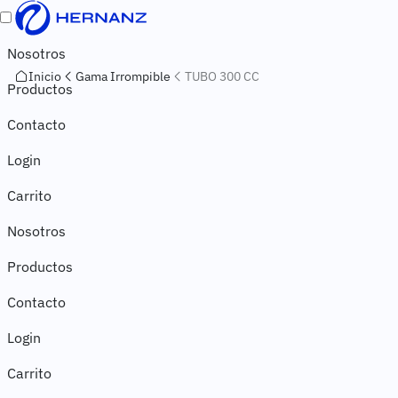
Pasar al contenido principal
Toggle navigation
Navegación principal
Nosotros
Inicio
Gama Irrompible
TUBO 300 CC
Productos
Contacto
Navegación secundaria
Login
Carrito
Nosotros
Productos
Contacto
Login
Carrito