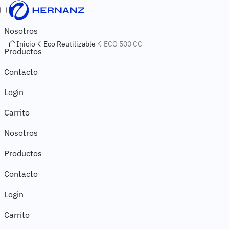
Pasar al contenido principal
Toggle navigation
Navegación principal
Nosotros
Inicio
Eco Reutilizable
ECO 500 CC
Productos
Contacto
Navegación secundaria
Login
Carrito
Nosotros
Productos
Contacto
Login
Carrito