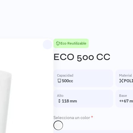
Eco Reutilizable
Completa
ECO 500 CC
Capacidad
Material
500cc
POL
Alto
Base
118 mm
67 
Selecciona un color