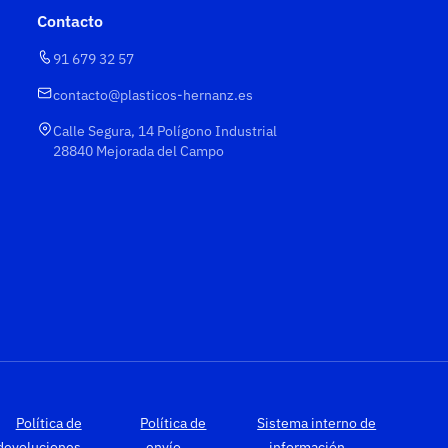
Contacto
91 679 32 57
contacto@plasticos-hernanz.es
Calle Segura, 14 Polígono Industrial
28840 Mejorada del Campo
Política de
Política de
Sistema interno de
devoluciones
envío
información