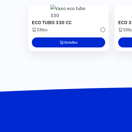
Imagen
ECO TUBO 330 CC
ECO 3
330cc
330c
Transparente
Detalles
Pie de página