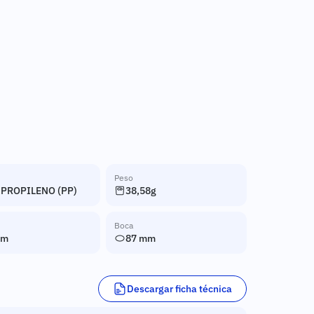
Peso
IPROPILENO (PP)
38,58g
Boca
mm
87 mm
Descargar ficha técnica