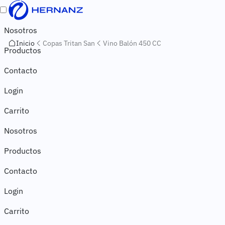
Pasar al contenido principal
Toggle navigation
Navegación principal
Nosotros
Inicio
Copas Tritan San
Vino Balón 450 CC
Productos
Contacto
Navegación secundaria
Login
Carrito
Nosotros
Productos
Contacto
Login
Carrito