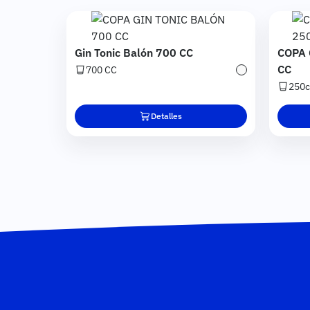
Imagen
Image
Gin Tonic Balón 700 CC
COPA
CC
700 CC
Transparente
250c
Detalles
Pie de página