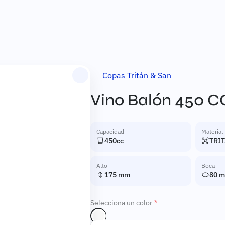
Copas Tritán & San
Completa
Vino Balón 450 C
Capacidad
Material
450cc
TRI
Alto
Boca
175 mm
80 
Selecciona un color