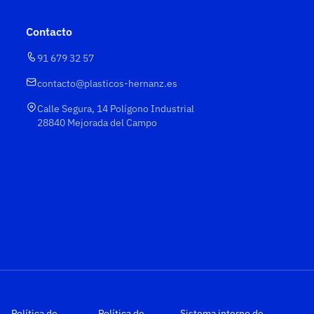
Contacto
91 679 32 57
contacto@plasticos-hernanz.es
Calle Segura, 14 Polígono Industrial
28840 Mejorada del Campo
Política de
Política de
Sistema interno de