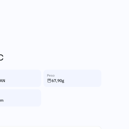
C
Peso
TAN
67,90g
mm